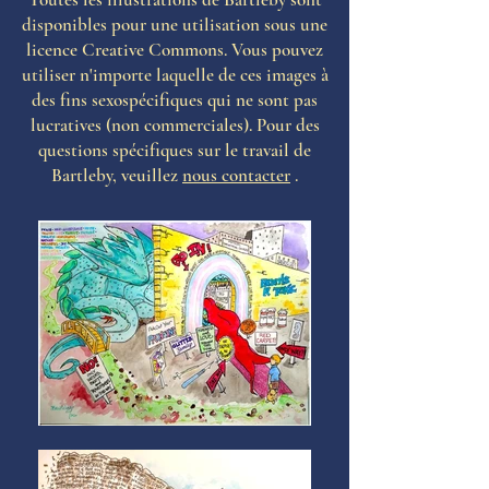
disponibles pour une utilisation sous une
licence Creative Commons. Vous pouvez
utiliser n'importe laquelle de ces images à
des fins sexospécifiques qui ne sont pas
lucratives (non commerciales). Pour des
questions spécifiques sur le travail de
Bartleby, veuillez
nous contacter
.