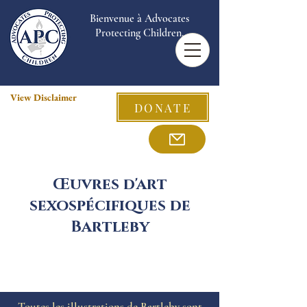
Bienvenue à Advocates
Protecting Children.
View Disclaimer
DONATE
Œuvres d'art
sexospécifiques de
Bartleby
Toutes les illustrations de Bartleby sont